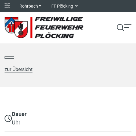
Rohrbach
FF Plöcking
zur Übersicht
Dauer
Uhr