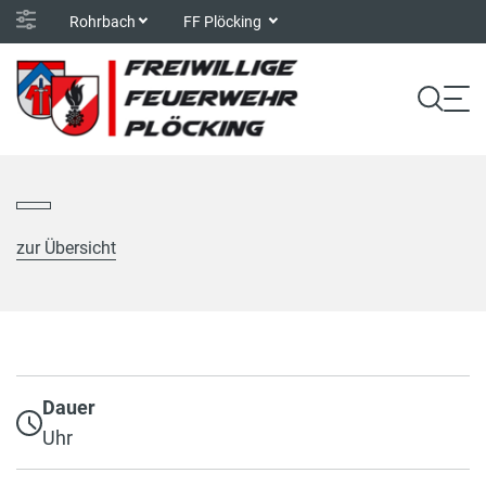
Rohrbach
FF Plöcking
zur Übersicht
Dauer
Uhr