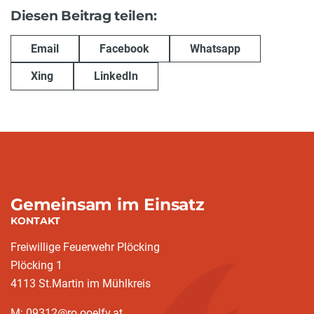
Diesen Beitrag teilen:
Email
Facebook
Whatsapp
Xing
LinkedIn
Gemeinsam im Einsatz
KONTAKT
Freiwillige Feuerwehr Plöcking
Plöcking 1
4113 St.Martin im Mühlkreis
M: 09312@ro.ooelfv.at