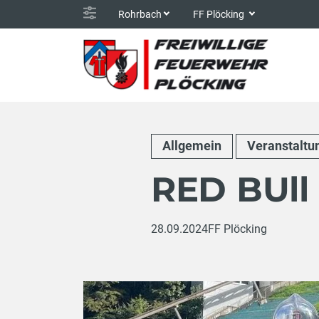
Rohrbach
FF Plöcking
Allgemein
Veranstaltu
RED BUll
28.09.2024
FF Plöcking