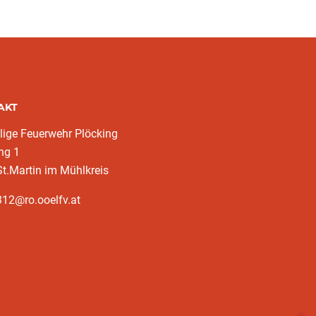
AKT
llige Feuerwehr Plöcking
ng 1
t.Martin im Mühlkreis
12@ro.ooelfv.at