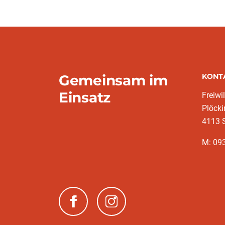
Gemeinsam im
KONT
Einsatz
Freiwi
Plöcki
4113 S
M: 093
(neues Fenster)
(neues Fenster)