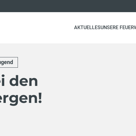
AKTUELLES
UNSERE FEUER
ugend
i den
rgen!